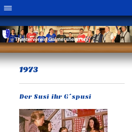
Theaterverein Gaimersheim e.V.
1973
Der Susi ihr G´spusi