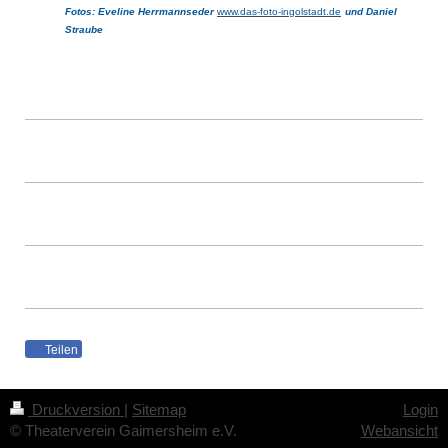
Fotos: Eveline Herrmannseder
www.das-foto-ingolstadt.de
und Daniel
Straube
Teilen
Druckversion
|
Sitemap
Login
© Theaterverein Gaimersheim e.V.
Webansicht