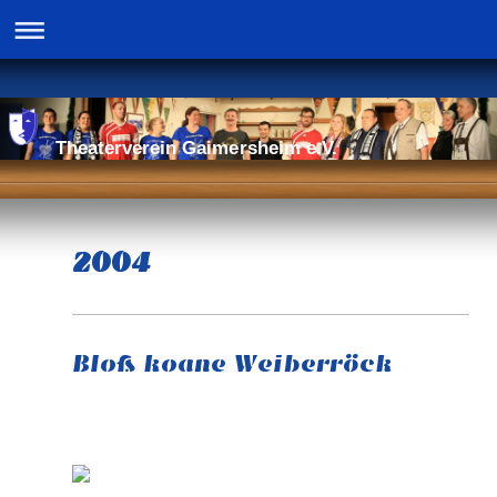
Theaterverein Gaimersheim e.V.
2004
Bloß koane Weiberröck