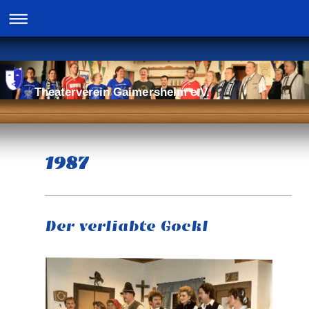
Theaterverein Gaimersheim e.V.
1987
Der verliabte Gockl