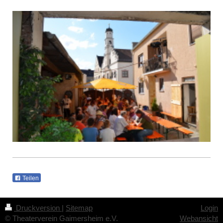
Teilen
Druckversion
|
Sitemap
Login
© Theaterverein Gaimersheim e.V.
Webansicht