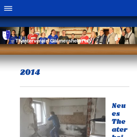
Theaterverein Gaimersheim e.V.
2014
Neu
es
The
ater